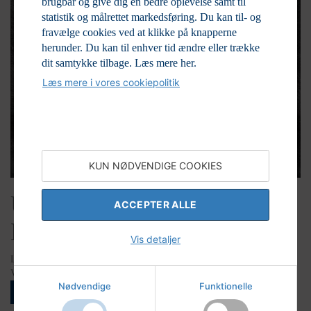
brugbar og give dig en bedre oplevelse samt til
statistik og målrettet markedsføring. Du kan til- og
fravælge cookies ved at klikke på knapperne
herunder. Du kan til enhver tid ændre eller trække
dit samtykke tilbage.
Læs mere her.
Læs mere i vores cookiepolitik
KUN NØDVENDIGE COOKIES
Unika Vedhæng Sølv
ACCEPTER ALLE
M/RavPris pr stk.
Vis detaljer
LAGERSTATUS
Varenr:
27-999B41
Nødvendige
Funktionelle
LOGIN FOR AT SE PRISER