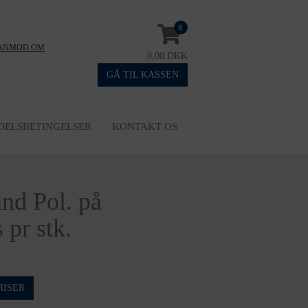
0
ANMOD OM
0,00 DKK
GÅ TIL KASSEN
DELSBETINGELSER
KONTAKT OS
nd Pol. på
 pr stk.
RISER