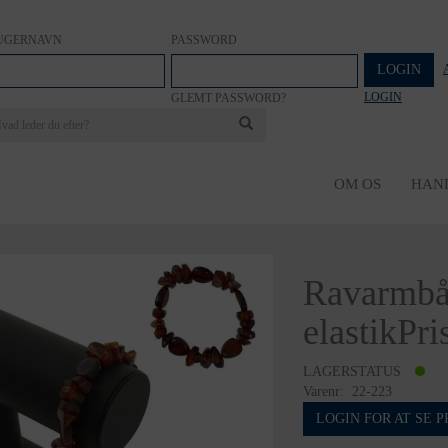
UGERNAVN
PASSWORD
LOGIN
LOGIN
GLEMT PASSWORD?
OM OS
HAN
Ravarmbå
elastikPris
LAGERSTATUS
Varenr:
22-223
LOGIN FOR AT SE P