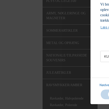
PLYS OG LEGETØJ
Vi br
oplev
ARMY, NØGLERINGE OG
cooki
MAGNETER
trækk
Læs m
SOMMERARTIKLER
METAL OG OPHÆNG
NATIONALE/TILPASSEDE
KU
SOUVENIRS
JULEARTIKLER
Nødve
RAVSMYKKER/AMBER
Ravkæder, Halvpolerede
Ravkæder, Polerede