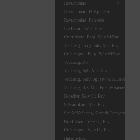
Ravarmbånd
Ravarmbånd, Halvpolerede
Ravarmbånd, Polerede
Lædersnore Med Rav
Ørestikkere, Forg. Sølv M/rav
Vedhæng, Forg. Sølv Med Rav
Ørehængere, Forg. Sølv M/rav
Vedhæng, Rav
Vedhæng, Sølv Med Rav
Vedhæng, Sølv Og Rav M/s.kæde
Vedhæng, Rav Med Forsølv.kæde
Broscher, Sølv Og Rav
Sølvarmbånd Med Rav
Sæt M/vedhæng, Ørestik/hængere
Ørestikkere, Sølv Og Rav
Ørehængere, Sølv Og Rav
Halssmykker