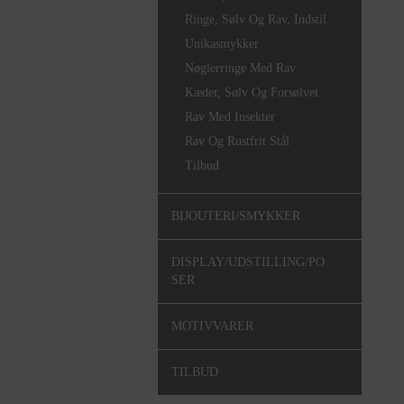
Ringe, Sølv Og Rav, Indstil.
Unikasmykker
Nøglerringe Med Rav
Kæder, Sølv Og Forsølvet
Rav Med Insekter
Rav Og Rustfrit Stål
Tilbud
BIJOUTERI/SMYKKER
DISPLAY/UDSTILLING/PO
SER
MOTIVVARER
TILBUD