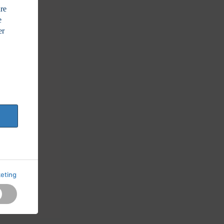
dre
e
er
eting