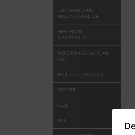
DRIVTØMMER OG
MUSLINGESKALLER
MESSING OG
ALUARTIKLER
TASKER/BAGS, HATTE OG
CAPS
TROLDE OG VIKINGER
FIGURER
GLAS
TRÆ
De