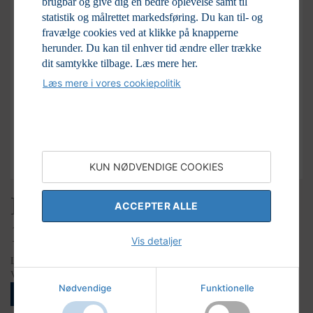
brugbar og give dig en bedre oplevelse samt til
statistik og målrettet markedsføring. Du kan til- og
fravælge cookies ved at klikke på knapperne
herunder. Du kan til enhver tid ændre eller trække
dit samtykke tilbage.
Læs mere her.
Læs mere i vores cookiepolitik
KUN NØDVENDIGE COOKIES
Buick Roadmaster 1939,
ACCEPTER ALLE
15x21 cm.postkort
Vis detaljer
LAGERSTATUS
Varenr:
97-21670
Nødvendige
Funktionelle
LOGIN FOR AT SE PRISER