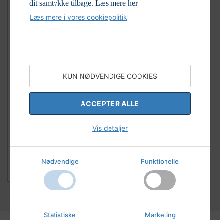
dit samtykke tilbage.
Læs mere her.
Læs mere i vores cookiepolitik
KUN NØDVENDIGE COOKIES
ØREHÆNGER. FORGYLDT
SØLV M/RAV.
ACCEPTER ALLE
Vis detaljer
Varenr:
23-621
LOGIN FOR AT SE
Nødvendige
Funktionelle
PRISER
Statistiske
Marketing