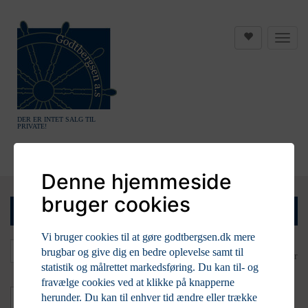
DER ER INTET SALG TIL
PRIVATE!
Denne hjemmeside
bruger cookies
ØREHÆNGERE, FORG. SØLV M/RAV
Vi bruger cookies til at gøre godtbergsen.dk mere
brugbar og give dig en bedre oplevelse samt til
2
Vare
r
statistik og målrettet markedsføring. Du kan til- og
fravælge cookies ved at klikke på knapperne
LAGERSTATUS
herunder. Du kan til enhver tid ændre eller trække