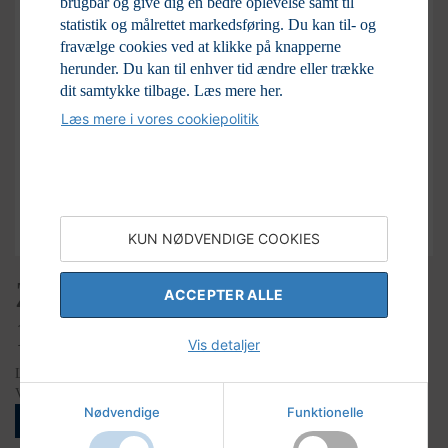
brugbar og give dig en bedre oplevelse samt til
statistik og målrettet markedsføring. Du kan til- og
fravælge cookies ved at klikke på knapperne
herunder. Du kan til enhver tid ændre eller trække
dit samtykke tilbage.
Læs mere her.
Læs mere i vores cookiepolitik
KUN NØDVENDIGE COOKIES
Zootopia Light Up Figurine,
ACCEPTER ALLE
11,5 cm Q4
Vis detaljer
LAGERSTATUS
Varenr:
K2-6020209
Nødvendige
Funktionelle
LOGIN FOR AT SE PRISER