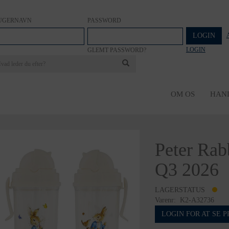
UGERNAVN
PASSWORD
LOGIN
LOGIN
GLEMT PASSWORD?
OM OS
HAN
Peter Rabb
Q3 2026
LAGERSTATUS
Varenr:
K2-A32736
LOGIN FOR AT SE P