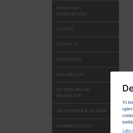
DISNEY M.FL.
BORDDÆKNING
DANTOY
PLUS-PLUS
ROBIN RUTH
DREAMLIGHT
De
DIVERSE BRAND
PRODUKTER
Vi br
oplev
SKULPTURER & FIGURER
cooki
trækk
SKIBSMODELLER
Læs m