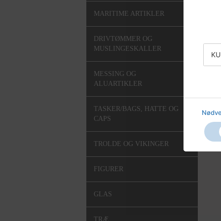
MARITIME ARTIKLER
DRIVTØMMER OG
MUSLINGESKALLER
KU
MESSING OG
ALUARTIKLER
TASKER/BAGS, HATTE OG
Nødve
CAPS
TROLDE OG VIKINGER
FIGURER
GLAS
TRÆ