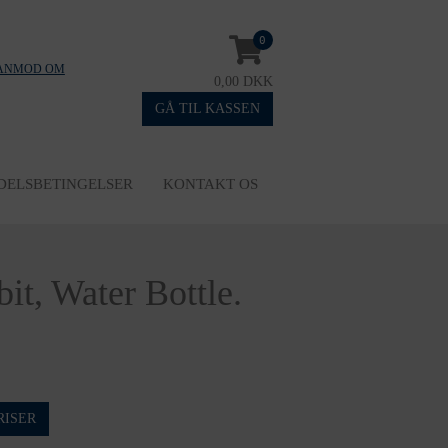
0
ANMOD OM
0,00 DKK
GÅ TIL KASSEN
DELSBETINGELSER
KONTAKT OS
it, Water Bottle.
RISER