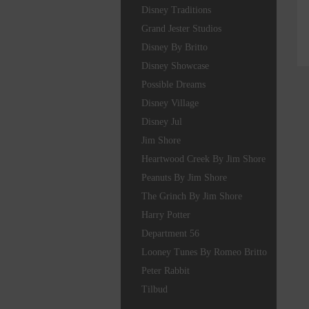
Disney Traditions
Grand Jester Studios
Disney By Britto
Disney Showcase
Possible Dreams
Disney Village
Disney Jul
Jim Shore
Heartwood Creek By Jim Shore
Peanuts By Jim Shore
The Grinch By Jim Shore
Harry Potter
Department 56
Looney Tunes By Romeo Britto
Peter Rabbit
Tilbud