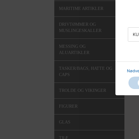
MARITIME ARTIKLER
DRIVTØMMER OG
MUSLINGESKALLER
KU
MESSING OG
ALUARTIKLER
TASKER/BAGS, HATTE OG
Nødve
CAPS
TROLDE OG VIKINGER
FIGURER
GLAS
TRÆ