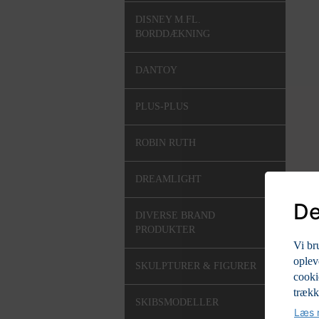
DISNEY M.FL.
BORDDÆKNING
DANTOY
PLUS-PLUS
ROBIN RUTH
DREAMLIGHT
De
DIVERSE BRAND
PRODUKTER
Vi br
oplev
SKULPTURER & FIGURER
cooki
trækk
SKIBSMODELLER
Læs m