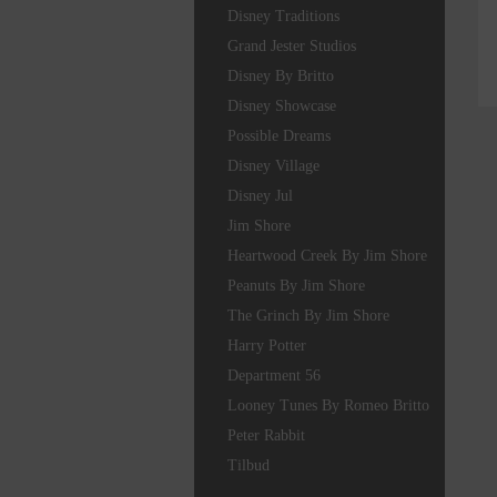
Disney Traditions
Grand Jester Studios
Disney By Britto
Disney Showcase
Possible Dreams
Disney Village
Disney Jul
Jim Shore
Heartwood Creek By Jim Shore
Peanuts By Jim Shore
The Grinch By Jim Shore
Harry Potter
Department 56
Looney Tunes By Romeo Britto
Peter Rabbit
Tilbud