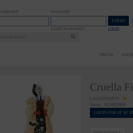
UGERNAVN
PASSWORD
LOGIN
LOGIN
GLEMT PASSWORD?
OM OS
HAN
Cruella F
LAGERSTATUS
Varenr:
K2-6019908
LOGIN FOR AT SE P