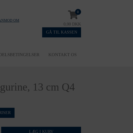
0
ANMOD OM
0,00 DKK
GÅ TIL KASSEN
DELSBETINGELSER
KONTAKT OS
igurine, 13 cm Q4
RISER
LÆG I KURV