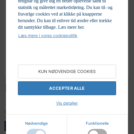
brugbar og give dig en bedre oplevelse samt til
statistik og målrettet markedsføring. Du kan til- og
fravælge cookies ved at klikke på knapperne
herunder. Du kan til enhver tid ændre eller trække
dit samtykke tilbage.
Læs mere her.
Læs mere i vores cookiepolitik
KUN NØDVENDIGE COOKIES
Bernard & Bianca Figurine,
ACCEPTER ALLE
11 cm Q4
Vis detaljer
LAGERSTATUS
Varenr:
K2-6019913
Nødvendige
Funktionelle
LOGIN FOR AT SE PRISER