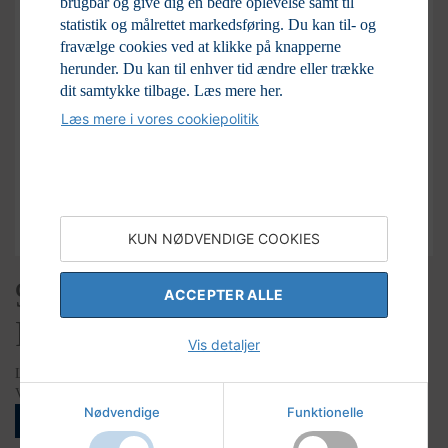
brugbar og give dig en bedre oplevelse samt til
statistik og målrettet markedsføring. Du kan til- og
fravælge cookies ved at klikke på knapperne
herunder. Du kan til enhver tid ændre eller trække
dit samtykke tilbage.
Læs mere her.
Læs mere i vores cookiepolitik
KUN NØDVENDIGE COOKIES
90s Retro Mickey & Friends
ACCEPTER ALLE
Figurine, 23 cm Q4
Vis detaljer
LAGERSTATUS
Varenr:
K2-6019892
Nødvendige
Funktionelle
LOGIN FOR AT SE PRISER